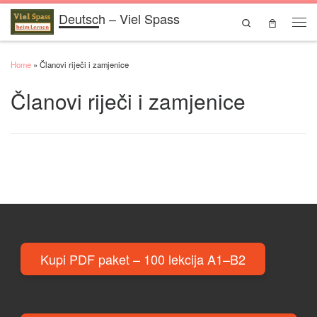
Deutsch – Viel Spass
Skip to content
Search
Men
Home
»
Članovi riječi i zamjenice
Članovi riječi i zamjenice
Kupi PDF paket – 100 lekcija A1–B2