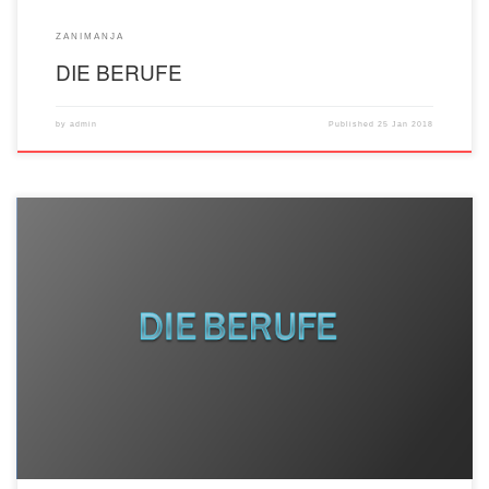
ZANIMANJA
DIE BERUFE
by
admin
Published
25 Jan 2018
WEITER