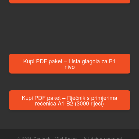
Kupi PDF paket – Lista glagola za B1
nivo
Kupi PDF paket – Rječnik s primjerima
rečenica A1-B2 (3000 riječi)
© 2026
Deutsch - Viel Spass
– All rights reserved