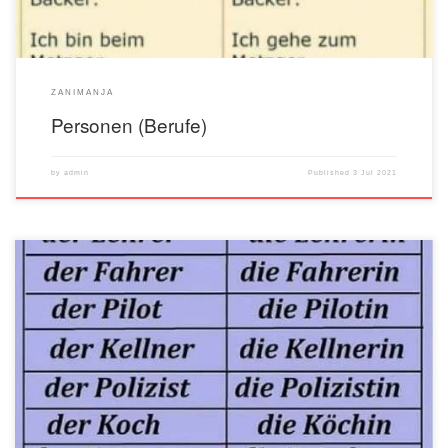
ZANIMANJA
Personen (Berufe)
by
admin
Published
3 Jul 2021
Quelle: OnlineGermanLanguageLearning