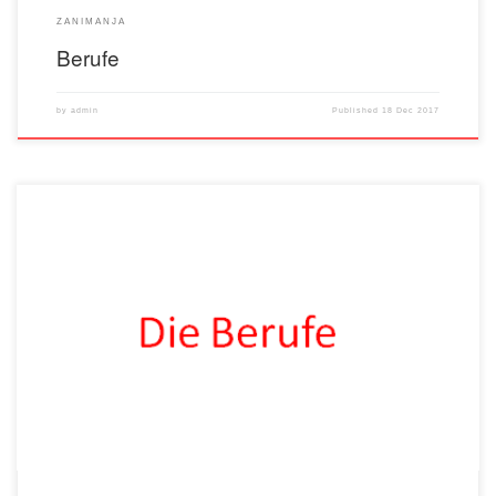
ZANIMANJA
Berufe
by
admin
Published
18 Dec 2017
der Gärtner – vrtlar der Friseur – frizer die Tierärztin – veterinarka der Wächter –
čuvar die Flugbegleiterin – stjuardesa der Schweißer – zavarivač die Ballerina –
balerina der Schauspieler – glumac der Journalist – novinar der Elektriker –
elektičar der Mechaniker – mehaničar der Gemüsehändler – prodavač povrća die
Floristin – cvjećarka der Juwelier – draguljar die Verkäuferin – prodavačica die […]