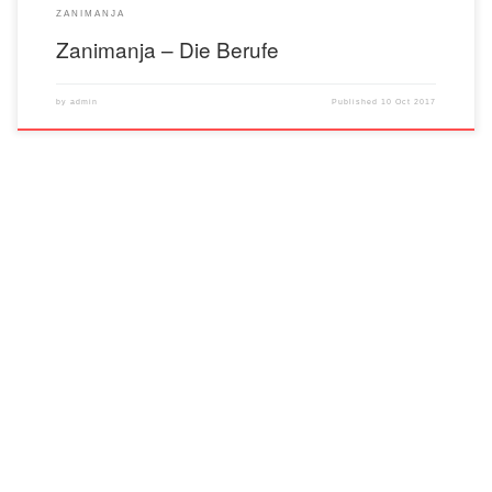
ZANIMANJA
Zanimanja – Die Berufe
by
admin
Published
10 Oct 2017