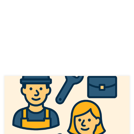
Zanimanja (Berufe): Njemački Značenje der Lehrer / die Lehrerin nastavnik /
nastavnica der Arzt / die Ärztin doktor / doktorica der Verkäufer / die Verkäuferin
prodavač/ica der Ingenieur / die Ingenieurin inžinjer/ka der Student / die Studentin
student/ica der Friseur / die Friseurin frizer/ka der Koch / die Köchin
kuhar/kuharica […]