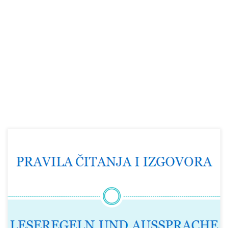
PRAVILA ČITANJA I IZGOVOR SAMOGLASNIK JE UVIJEK
KRATAK AKO SE NALAZI ISPRED UDVOSTRUČENOG SUGLASNIKA ILI
ISPRED SKUPINA tz, ck. die Sonne (z’on∂) sunce die Hitze (h’:ic∂) vrućina
SAMOGLASNIK JE DUG: ako je udvostručen die Fee (fe:) […]