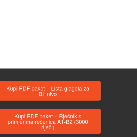
Kupi PDF paket – Lista glagola za
B1 nivo
Kupi PDF paket – Rječnik s
primjerima rečenica A1-B2 (3000
riječi)