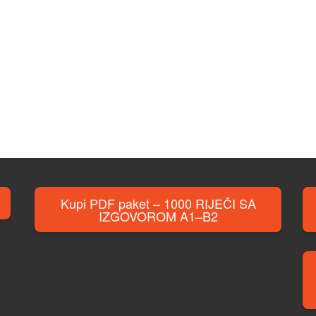
Kupi PDF paket – 1000 RIJEČI SA
IZGOVOROM A1–B2