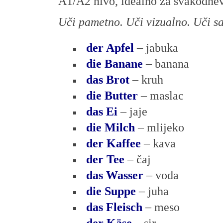
A1/A2 nivo, idealno za svakodnev
Uči pametno. Uči vizualno. Uči s
der Apfel
– jabuka
die Banane
– banana
das Brot
– kruh
die Butter
– maslac
das Ei
– jaje
die Milch
– mlijeko
der Kaffee
– kava
der Tee
– čaj
das Wasser
– voda
die Suppe
– juha
das Fleisch
– meso