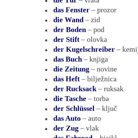
die Tür
– vrata
das Fenster
– prozor
die Wand
– zid
der Boden
– pod
der Stift
– olovka
der Kugelschreiber
– kemi
das Buch
– knjiga
die Zeitung
– novine
das Heft
– bilježnica
der Rucksack
– ruksak
die Tasche
– torba
der Schlüssel
– ključ
das Auto
– auto
der Zug
– vlak