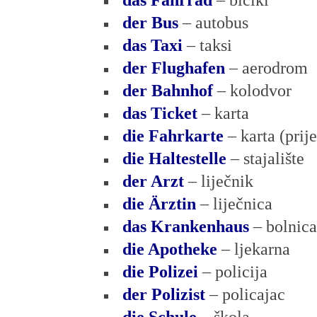
das Fahrrad
– bicikl
der Bus
– autobus
das Taxi
– taksi
der Flughafen
– aerodrom
der Bahnhof
– kolodvor
das Ticket
– karta
die Fahrkarte
– karta (prij
die Haltestelle
– stajalište
der Arzt
– liječnik
die Ärztin
– liječnica
das Krankenhaus
– bolnica
die Apotheke
– ljekarna
die Polizei
– policija
der Polizist
– policajac