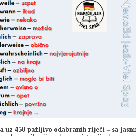
 uz 450 pažljivo odabranih riječi – sa jas