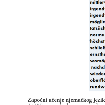
Započni učenje njemačkog jezika