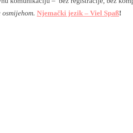
nu komunikaciju – bez registracije, bez komp
a osmijehom.
Njemački jezik – Viel Spaß
!