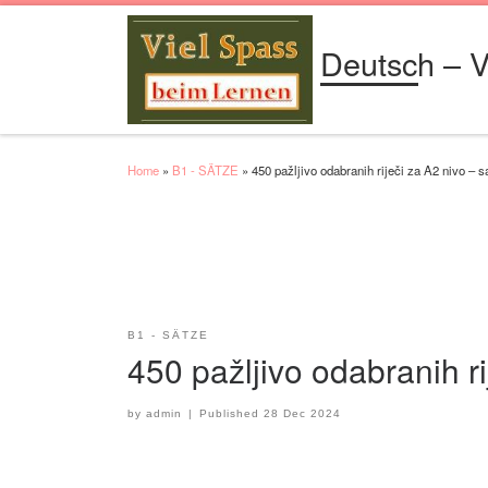
Skip to content
Deutsch – V
Home
»
B1 - SÄTZE
»
450 pažljivo odabranih riječi za A2 nivo – 
B1 - SÄTZE
450 pažljivo odabranih r
by
admin
|
Published
28 Dec 2024