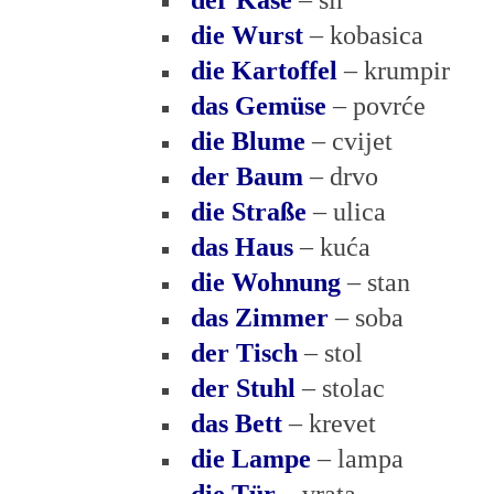
der Käse
– sir
die Wurst
– kobasica
die Kartoffel
– krumpir
das Gemüse
– povrće
die Blume
– cvijet
der Baum
– drvo
die Straße
– ulica
das Haus
– kuća
die Wohnung
– stan
das Zimmer
– soba
der Tisch
– stol
der Stuhl
– stolac
das Bett
– krevet
die Lampe
– lampa