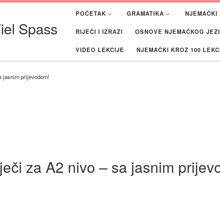
POČETAK
GRAMATIKA
NJEMAČKI 
iel Spass
RIJEČI I IZRAZI
OSNOVE NJEMAČKOG JEZIK
VIDEO LEKCIJE
NJEMAČKI KROZ 100 LEKC
sa jasnim prijevodom!
iječi za A2 nivo – sa jasnim prije