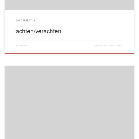
GRAMMATIK
achten/verachten
by
admin
Published
6 Nov 2017
Guten Morgen! Guten Tag! Guten Abend! Gute Nacht! Auf Wiedersehen!
Mahlzeit! Prost! Zum Mahl! Viel Vergrügen! Gute Reise! Hallo! Tschüs! Bis gleich!
Bis später!