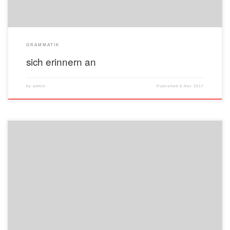
GRAMMATIK
sich erinnern an
by
admin
Published
6 Nov 2017
Ich gehe zum Chef. (zum = zu + dem) Ich bin beim Chef. (beim = bei dem)