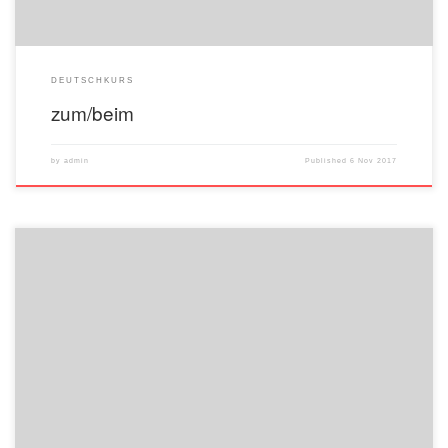
DEUTSCHKURS
zum/beim
by
admin
Published
6 Nov 2017
(du, er, sie, ihr) Wohin fährst ….. am Samstag? Die Bücher nehmt ….. aus dem
Regal bitte. Wann fährt ….. nach Berlin? Nimmst ….. den Bus oder die U-Bahn?
Fart ….. mit dem Bus? Welchen Bus nimmt ….. zum Hotel?