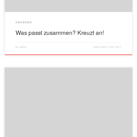
ÜBUNGEN
Was passt zusammen? Kreuzt an!
by
admin
Published
6 Nov 2017
achten Du musst auf deine Figur achten. verachten Die Fortschritte, die wir in
Deutsch gemacht haben, sind nicht zu verachten, nicht wahr?