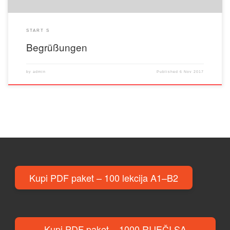
START S
Begrüßungen
by
admin
Published
6 Nov 2017
Kupi PDF paket – 100 lekcija A1–B2
Kupi PDF paket – 1000 RIJEČI SA