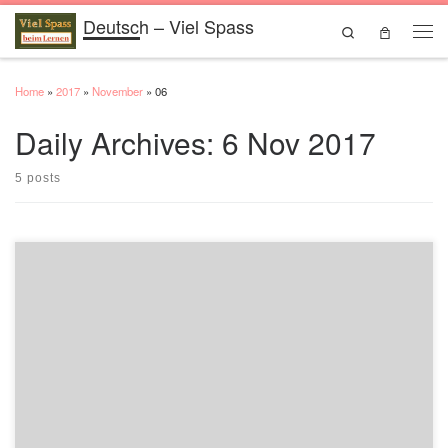
Deutsch – Viel Spass
Skip to content
Search
Men
Home
»
2017
»
November
»
06
Daily Archives:
6 Nov 2017
5 posts
sich erinnern an Ich erinnere mich an meine Ferien. Erinnern Sie sich auch
daran? Erinnern Sie sich an die schöne Zeit in Berlin?