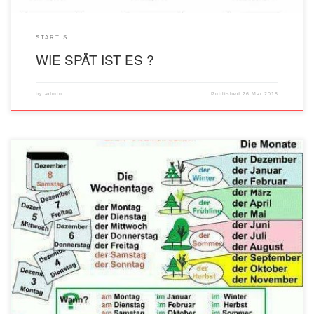
START S
WIE SPÄT IST ES ?
by
admin
Published
26 Mar 2018