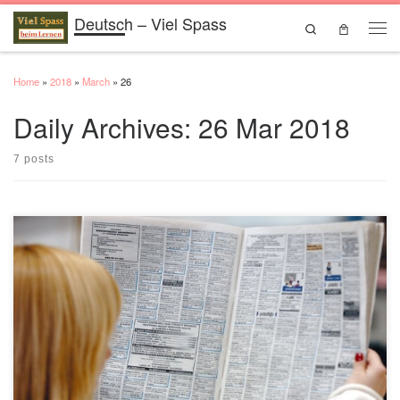
Deutsch – Viel Spass
Skip to content
Search
Men
Home
»
2018
»
March
»
26
Daily Archives:
26 Mar 2018
7 posts
Traženje stana U mnogim novinama postoje oglasi za stanove. Oglasi za stan
mogu se pronaći i na internetskim stranicama novina. Na internetu postoje i
stranice s nekretninama. U traženju vam često može pomoći i služba za stambene
poslove vašeg grada ili općine. U traženju vam u tom slučaju može
pomoći posrednik […]