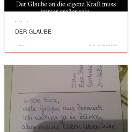
START S
DER GLAUBE
by
admin
Published
26 Mar 2018
alt älter, am ältesten star/stara/staro berufstätig zaposlen/zaposlena/zaposleno
jemanden erreichen erreicht, erreichte, hat erreicht dobiti nekoga (na telefonu) für
za