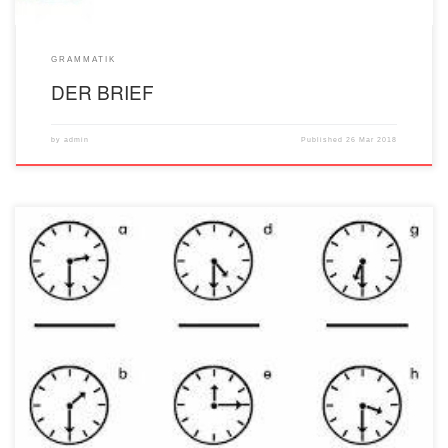
GRAMMATIK
DER BRIEF
by
admin
Published
26 Mar 2018