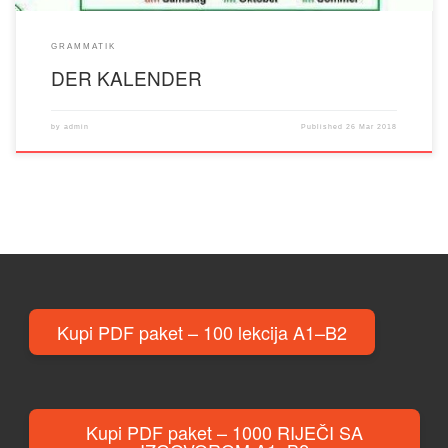
GRAMMATIK
DER KALENDER
by
admin
Published
26 Mar 2018
Kupi PDF paket – 100 lekcija A1–B2
Kupi PDF paket – 1000 RIJEČI SA