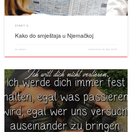
START S
Kako do smještaja u Njemačkoj
by
admin
Published
26 Mar 2018