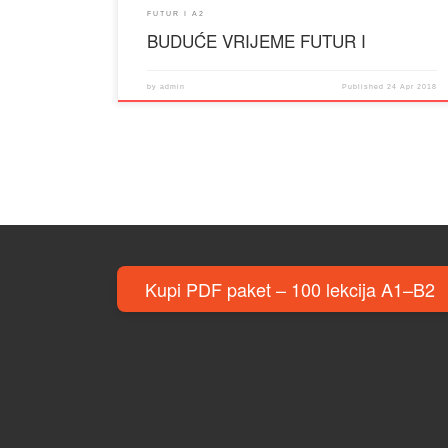
FUTUR I A2
BUDUĆE VRIJEME FUTUR I
by
admin
Published
24 Apr 2018
Kupi PDF paket – 100 lekcija A1–B2