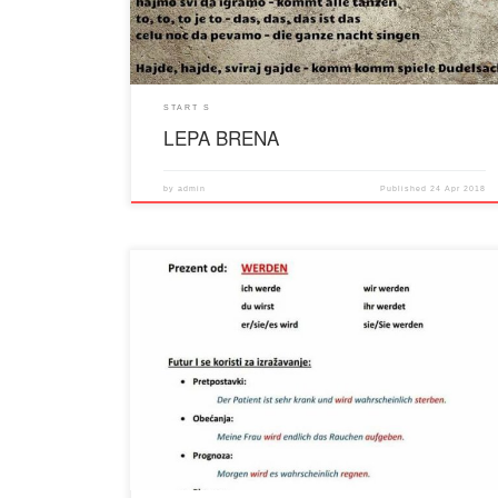
START S
LEPA BRENA
by
admin
Published
24 Apr 2018