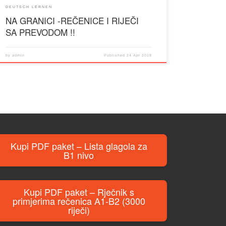
DEUTSCH LERNEN
NA GRANICI -REČENICE I RIJEČI
SA PREVODOM !!
by
admin
Published
24 Apr 2018
Kupi PDF paket – Lista glagola za
B1 nivo
Kupi PDF paket – Rječnik s
primjerima rečenica A1-B2 (3000
riječi)