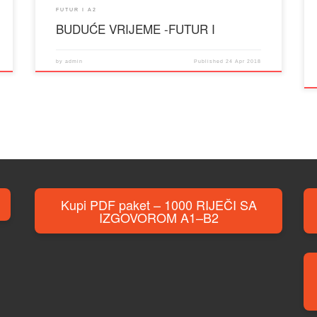
FUTUR I A2
BUDUĆE VRIJEME -FUTUR I
by
admin
Published
24 Apr 2018
Kupi PDF paket – 1000 RIJEČI SA
IZGOVOROM A1–B2