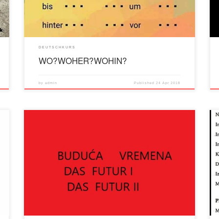
DEUTSCHKURS
WO?WOHER?WOHIN?
by
admin
Published
24 Apr 2018