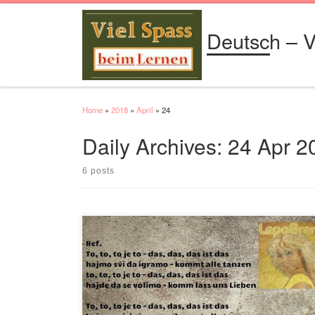
Skip to content
Deutsch – V
Home
»
2018
»
April
»
24
Daily Archives:
24 Apr 2
6 posts