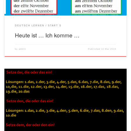
DEUTSCH LERNEN
START S
Heute ist … Ich komme …
by
admin
Published
10 Mar 2019