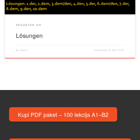
ERGÄNZEN SIE
Lösungen
by
admin
Published
10 Mar 2019
Kupi PDF paket – 100 lekcija A1–B2