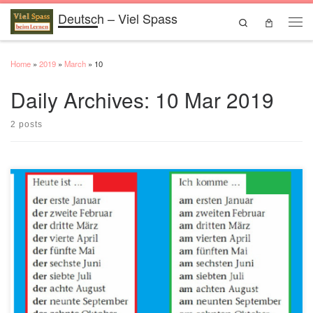
Deutsch – Viel Spass
Skip to content
Search
Men
Home
»
2019
»
March
»
10
Daily Archives:
10 Mar 2019
2 posts