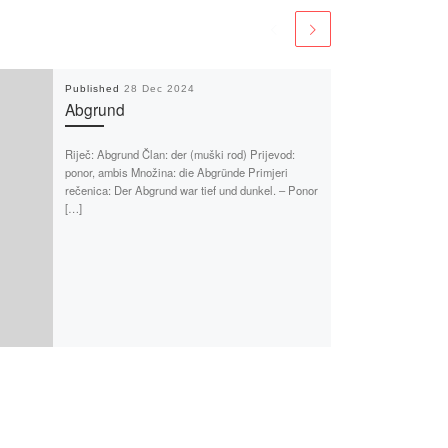
Published
28 Dec 2024
Abgrund
Riječ: Abgrund Član: der (muški rod) Prijevod:
ponor, ambis Množina: die Abgründe Primjeri
rečenica: Der Abgrund war tief und dunkel. – Ponor
[…]