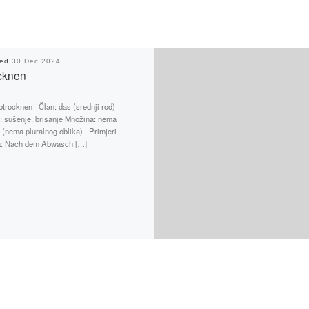
hed
30 Dec 2024
cknen
btrocknen Član: das (srednji rod)
: sušenje, brisanje Množina: nema
(nema pluralnog oblika) Primjeri
a: Nach dem Abwasch […]