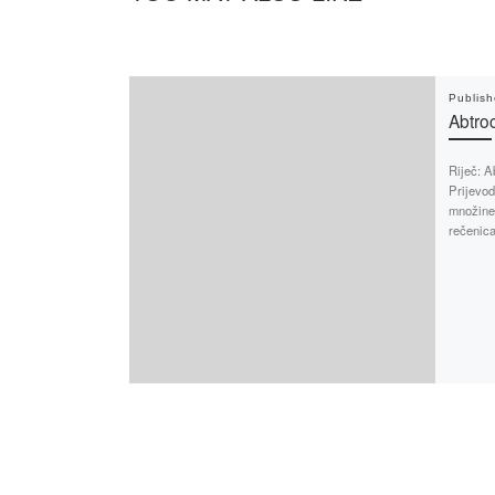
Publis
Abtro
Riječ: A
Prijevod
množine 
rečenic