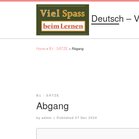
Skip to content
Deutsch – V
Home
»
B1 - SÄTZE
»
Abgang
B1 - SÄTZE
Abgang
by
admin
|
Published
27 Dec 2024