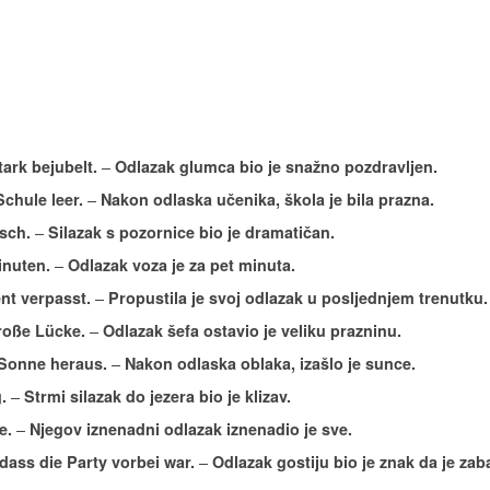
–
ark bejubelt.
Odlazak glumca bio je snažno pozdravljen.
–
chule leer.
Nakon odlaska učenika, škola je bila prazna.
–
sch.
Silazak s pozornice bio je dramatičan.
–
inuten.
Odlazak voza je za pet minuta.
–
nt verpasst.
Propustila je svoj odlazak u posljednjem trenutku.
–
roße Lücke.
Odlazak šefa ostavio je veliku prazninu.
–
Sonne heraus.
Nakon odlaska oblaka, izašlo je sunce.
–
.
Strmi silazak do jezera bio je klizav.
–
e.
Njegov iznenadni odlazak iznenadio je sve.
–
dass die Party vorbei war.
Odlazak gostiju bio je znak da je za