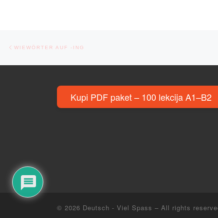
Post navigation
Previous post
WIEWÖRTER AUF -ING
Kupi PDF paket – 100 lekcija A1–B2
© 2026
Deutsch - Viel Spass
– All rights reserv