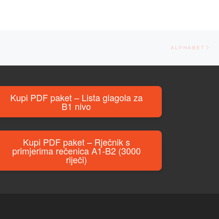
Ne
ALPHABET
Kupi PDF paket – Lista glagola za
B1 nivo
Kupi PDF paket – Rječnik s
primjerima rečenica A1-B2 (3000
riječi)