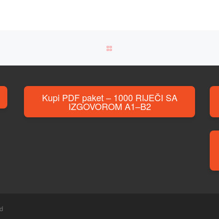
BACK TO POST LIST
Kupi PDF paket – 1000 RIJEČI SA
IZGOVOROM A1–B2
ed