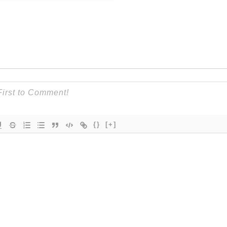
{}
[+]