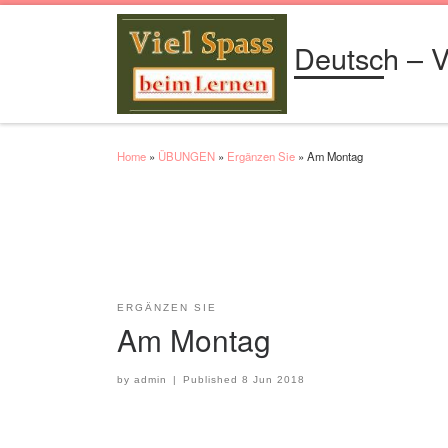
Skip to content
Deutsch – V
Home
»
ÜBUNGEN
»
Ergänzen Sie
»
Am Montag
ERGÄNZEN SIE
Am Montag
by
admin
|
Published
8 Jun 2018