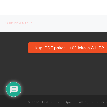
Post navigation
Previous post
AUF DEM MARKT
Kupi PDF paket – 100 lekcija A1–B2
© 2026
Deutsch - Viel Spass
– All rights reserv