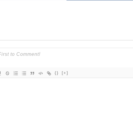
{}
[+]