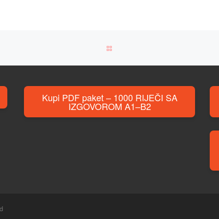
BACK TO POST LIST
Kupi PDF paket – 1000 RIJEČI SA
IZGOVOROM A1–B2
ed