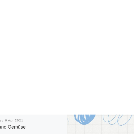
hed
6 Apr 2021
 und Gemüse