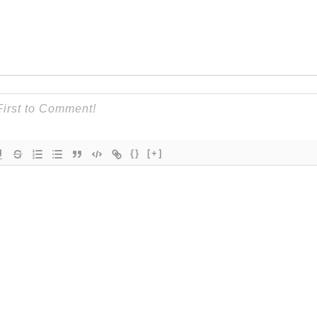
{}
[+]