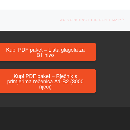
Ne
WO VERBRINGT IHR DEN 1 MAI?
Kupi PDF paket – Lista glagola za
B1 nivo
Kupi PDF paket – Rječnik s
primjerima rečenica A1-B2 (3000
riječi)