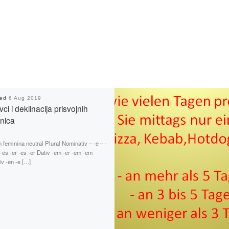
hed
6 Aug 2019
ci i deklinacija prisvojnih
nica
 feminina neutral Plural Nominativ – -e – -
 -es -er -es -er Dativ -em -er -em -em
v -en -e […]