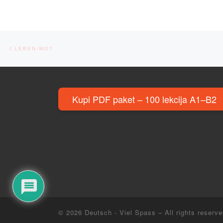
Post navigation
Previous post
LEBEN-WO?
Kupi PDF paket – 100 lekcija A1–B2
© 2026
Deutsch - Viel Spass
– All rights reserv