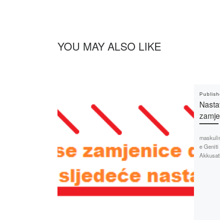
YOU MAY ALSO LIKE
Publis
Nastav
zamje
maskulin
e Geniti
Akkusati