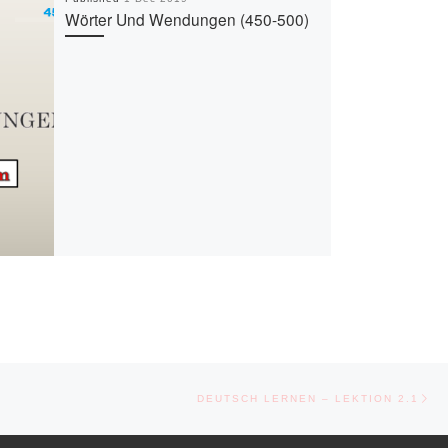
Wörter Und Wendungen (450-500)
Ne
DEUTSCH LERNEN – LEKTION 2.1