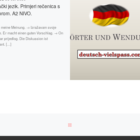
ki jezik. Primjeri rečenica s
orom. A2 NIVO.
e meine Meinung. → Izražavam svoje
e. Er macht einen guten Vorschlag. → On
ar prijedlog. Die Diskussion ist
ant. […]
BACK TO POST LIST