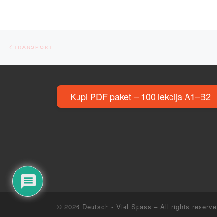
Post navigation
Previous post
TRANSPORT
Kupi PDF paket – 100 lekcija A1–B2
© 2026
Deutsch - Viel Spass
– All rights reserv