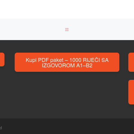
BACK TO POST LIST
Kupi PDF paket – 1000 RIJEČI SA
IZGOVOROM A1–B2
ed