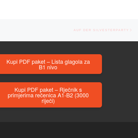
Ne
AUF DER SILVESTERPARTY
Kupi PDF paket – Lista glagola za
B1 nivo
Kupi PDF paket – Rječnik s
primjerima rečenica A1-B2 (3000
riječi)