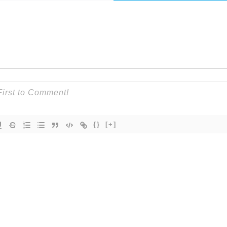
{}
[+]