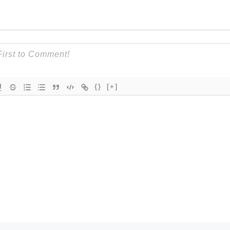
{}
[+]