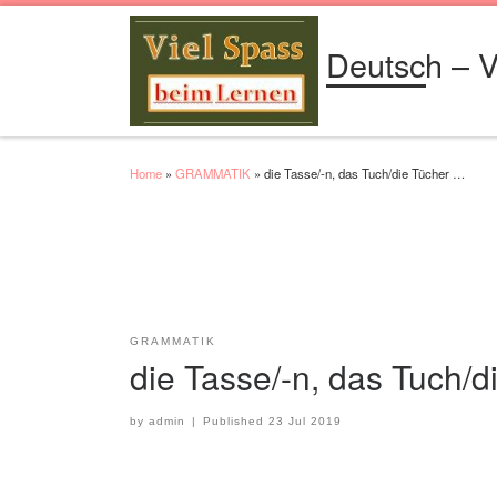
Skip to content
Deutsch – V
Home
»
GRAMMATIK
»
die Tasse/-n, das Tuch/die Tücher …
GRAMMATIK
die Tasse/-n, das Tuch/
by
admin
|
Published
23 Jul 2019