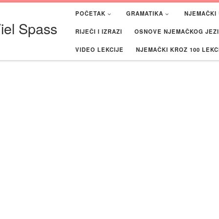
POČETAK
GRAMATIKA
NJEMAČKI 
iel Spass
RIJEČI I IZRAZI
OSNOVE NJEMAČKOG JEZIK
VIDEO LEKCIJE
NJEMAČKI KROZ 100 LEKC