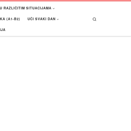
U RAZLIČITIM SITUACIJAMA
Search
A (A1-B2)
UČI SVAKI DAN
IJA