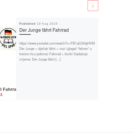
Published
19 Aug 2025
Der Junge fährt Fahrrad
https://www.youtube.com/watch?v=FB1qO2HgHVM
Der Junge = dječak fährt = vozi (glagol “fahren” u
trećem licu jednine) Fahrrad = bicikl Sadašnje
vrijeme: Der Junge fährt […]