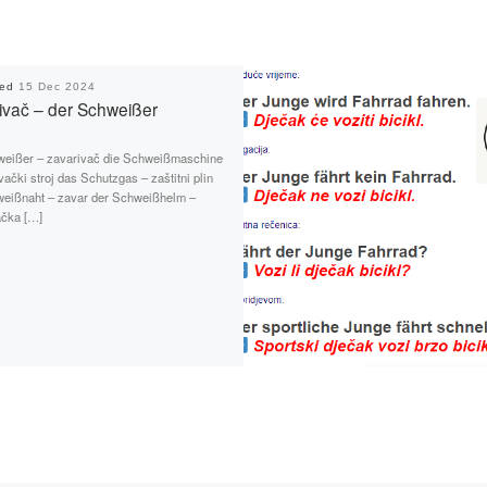
hed
15 Dec 2024
ivač – der Schweißer
weißer – zavarivač die Schweißmaschine
vački stroj das Schutzgas – zaštitni plin
weißnaht – zavar der Schweißhelm –
ačka […]