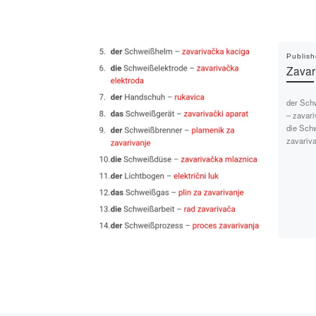
Publis
Zavar
der Sch
– zavari
die Sch
zavariv