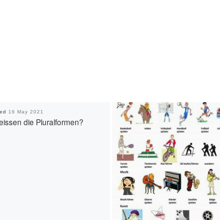
hed
16 May 2021
eissen die Pluralformen?