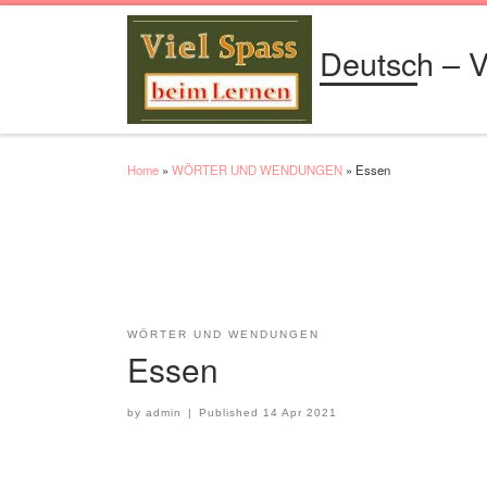
Skip to content
Deutsch – V
Home
»
WÖRTER UND WENDUNGEN
»
Essen
WÖRTER UND WENDUNGEN
Essen
by
admin
|
Published
14 Apr 2021