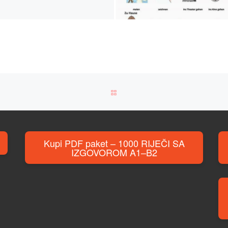
BACK TO POST LIST
Kupi PDF paket – 1000 RIJEČI SA
IZGOVOROM A1–B2