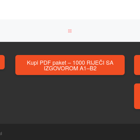
BACK TO POST LIST
Kupi PDF paket – 1000 RIJEČI SA
IZGOVOROM A1–B2
ed