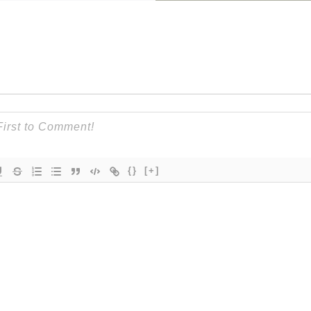
{}
[+]