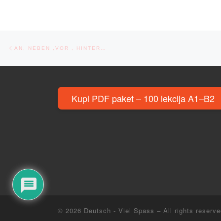
Post navigation
Previous post
AN, NEBEN ,VOR , HINTER…
Kupi PDF paket – 100 lekcija A1–B2
© 2026
Deutsch - Viel Spass
– All rights reserv