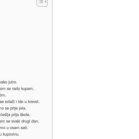
ako jutro.
om se rado kupam.
čim.
e svlači i ide u krevet.
se prije jela.
šlja prije škole.
em se svaki drugi dan.
mo u osam sati.
u kupovinu.