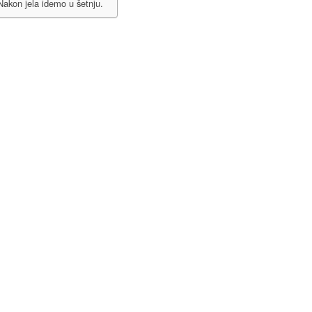
akon jela idemo u šetnju.