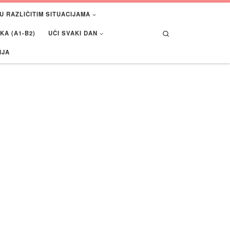
U RAZLIČITIM SITUACIJAMA
Search
A (A1-B2)
UČI SVAKI DAN
IJA