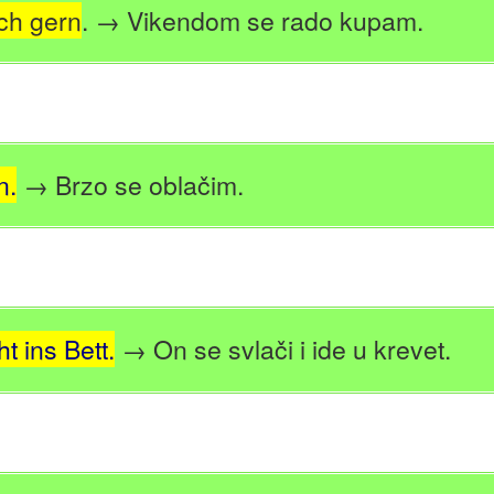
ch gern
. → Vikendom se rado kupam.
n.
→ Brzo se oblačim.
t ins Bett.
→ On se svlači i ide u krevet.