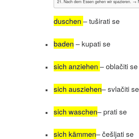
Nach dem Essen gehen wir spazieren. → N
duschen
– tuširati se
baden
– kupati se
sich anziehen
– oblačiti se
sich ausziehen
– svlačiti se
sich waschen
– prati se
sich kämmen
– češljati se