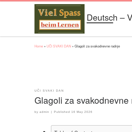
Skip to content
Deutsch – V
Home
»
UČI SVAKI DAN
»
Glagoli za svakodnevne radnje
UČI SVAKI DAN
Glagoli za svakodnevne 
by
admin
|
Published
16 May 2026