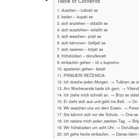
Table of Contents
duschen – tuširati se
baden – kupati se
sich anziehen – oblačiti se
sich ausziehen– svlačiti se
sich waschen– prati se
sich kämmen– češljati se
sich rasieren – brijati se
frühstücken – doručkovati
einkaufen gehen – ići u kupovinu
spazieren gehen– šetati
PRIMJERI REČENICA:
Ich dusche jeden Morgen. → Tuširam se sv
Am Wochenende bade ich gern. → Vikend
Ich ziehe mich schnell an. → Brzo se obla
Er zieht sich aus und geht ins Bett. → On s
Wir waschen uns vor dem Essen. → Peremo 
Sie kämmt sich vor der Schule. → Ona se če
Ich rasiere mich jeden zweiten Tag. → Brij
Wir frühstücken um acht Uhr. → Doručkuje
Ich gehe heute einkaufen. → Danas idem 