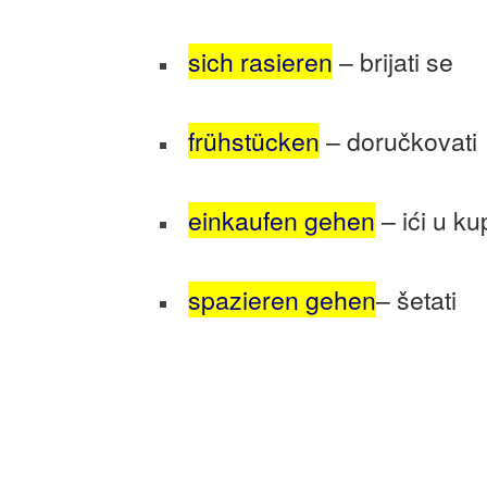
sich rasieren
– brijati se
frühstücken
– doručkovati
einkaufen gehen
– ići u k
spazieren gehen
– šetati