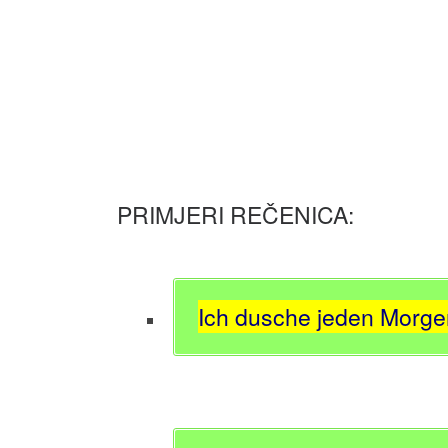
PRIMJERI REČENICA:
Ich dusche jeden Morge