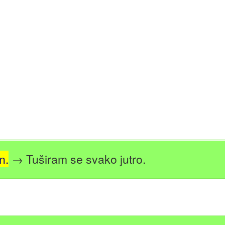
n.
→ Tuširam se svako jutro.