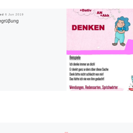
hed
6 Jun 2019
egrüβung
BACK TO POST LIST