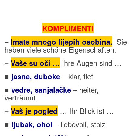
KOMPLIMENTI
–
Sie
Imate mnog
o lijepih osobina.
haben viele schőne Eigenschaften.
–
Ihre Augen sind …
Vaše su oči …
■
– klar, tief
jasne, duboke
■
– heiter,
vedre, sanjalačke
verträumt.
–
… Ihr Blick ist …
Vaš je pogled
■
– liebevoll, stolz
ljubak, ohol