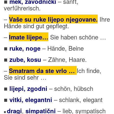
■
– sanft,
mek, zavodnički
verfűhrerisch.
–
Ihre
Vaše su ruke lijepo njegovane.
Hände sind gut gepflegt.
–
Sie haben schöne …
Imate lijepe…
■
– Hände, Beine
ruke, noge
■
– Zähne, Haare.
zube, kosu
–
Ich finde,
Smatram da ste vrlo …
Sie sind sehr …
■
– schön, hübsch
lijepi, zgodni
■
– schlank, elegant
vitki, elegantni
,
– lieb, sympatisch
dragi
simpatični
■