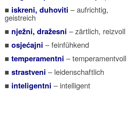
■
– aufrichtig,
iskreni, duhoviti
geistreich
■
– zärtlich, reizvoll
nježni, dražesni
■
– feinfühkend
osjećajni
■
– temperamentvoll
temperamentni
■
– leidenschaftlich
strastveni
■
– intelligent
inteligentni