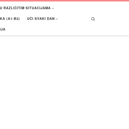
U RAZLIČITIM SITUACIJAMA
Search
A (A1-B2)
UČI SVAKI DAN
IJA