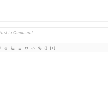
{}
[+]