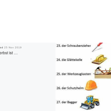
hed
25 Nov 2019
erbst ist …