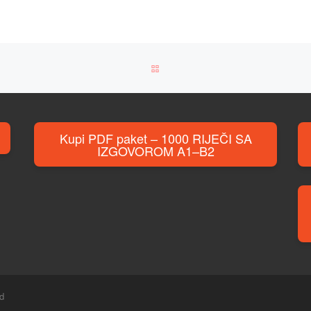
BACK TO POST LIST
Kupi PDF paket – 1000 RIJEČI SA
IZGOVOROM A1–B2
ed