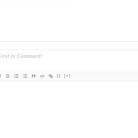
{}
[+]