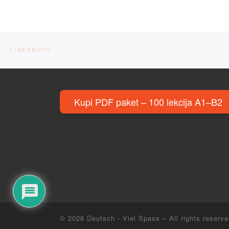
Post navigation
Previous post
IMPERATIV
Kupi PDF paket – 100 lekcija A1–B2
© 2026
Deutsch - Viel Spass
– All rights reserv