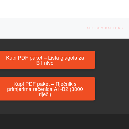
Ne
AUF DEM BALKON
Kupi PDF paket – Lista glagola za
B1 nivo
Kupi PDF paket – Rječnik s
primjerima rečenica A1-B2 (3000
riječi)