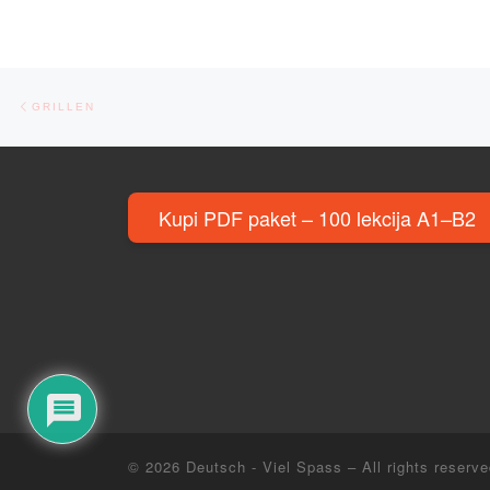
Post navigation
Previous post
GRILLEN
Kupi PDF paket – 100 lekcija A1–B2
© 2026
Deutsch - Viel Spass
– All rights reserv