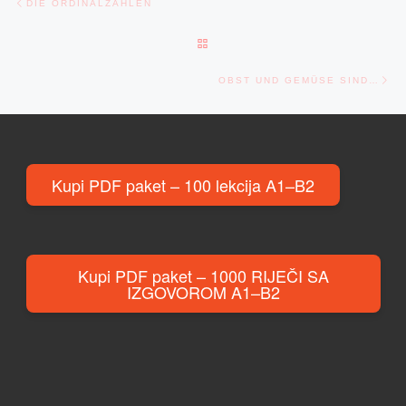
DIE ORDINALZAHLEN
BACK TO POST LIST
Ne
OBST UND GEMÜSE SIND…
Kupi PDF paket – 100 lekcija A1–B2
Kupi PDF paket – 1000 RIJEČI SA
IZGOVOROM A1–B2