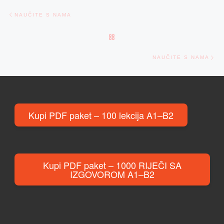
Post navigation
Previous post
NAUČITE S NAMA
BACK TO POST LIST
Ne
NAUČITE S NAMA
Kupi PDF paket – 100 lekcija A1–B2
Kupi PDF paket – 1000 RIJEČI SA
IZGOVOROM A1–B2