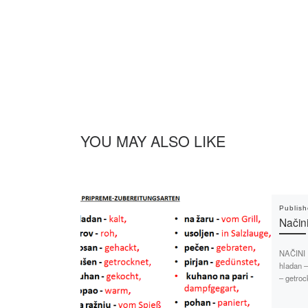
YOU MAY ALSO LIKE
Publis
Način
NAČINI
hladan –
– getroc