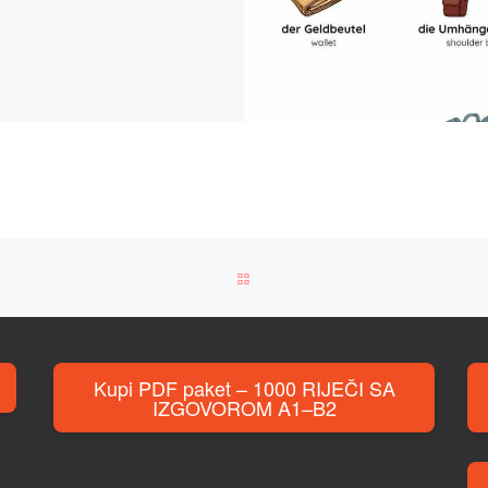
BACK TO POST LIST
Kupi PDF paket – 1000 RIJEČI SA
IZGOVOROM A1–B2