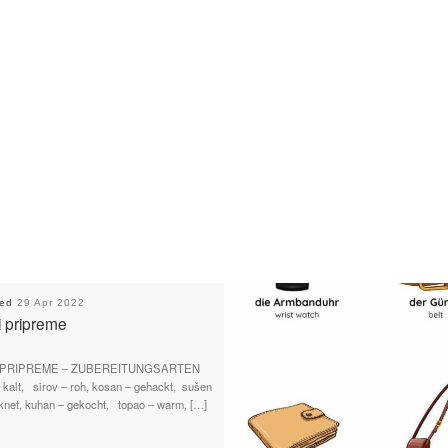
hed
29 Apr 2022
i pripreme
 PRIPREME – ZUBEREITUNGSARTEN
 kalt, sirov – roh, kosan – gehackt, sušen
knet, kuhan – gekocht, topao – warm, […]