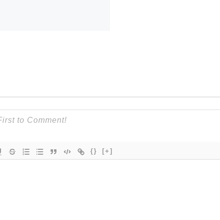
{}
[+]