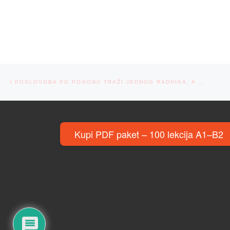
Post navigation
Previous post
POSLOVOĐA PO POGONU TRAŽI JEDNOG RADNIKA, A …
Kupi PDF paket – 100 lekcija A1–B2