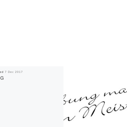
hed
7 Dec 2017
NG