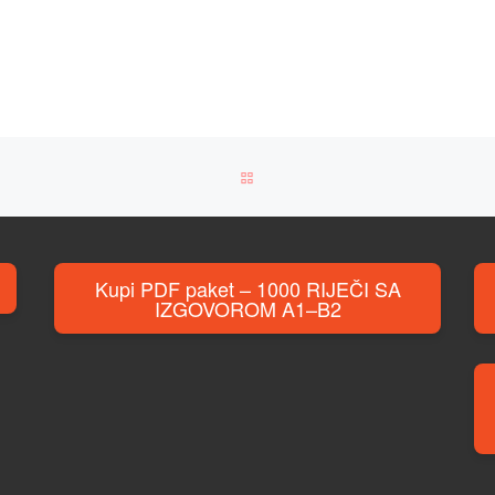
BACK TO POST LIST
Kupi PDF paket – 1000 RIJEČI SA
IZGOVOROM A1–B2