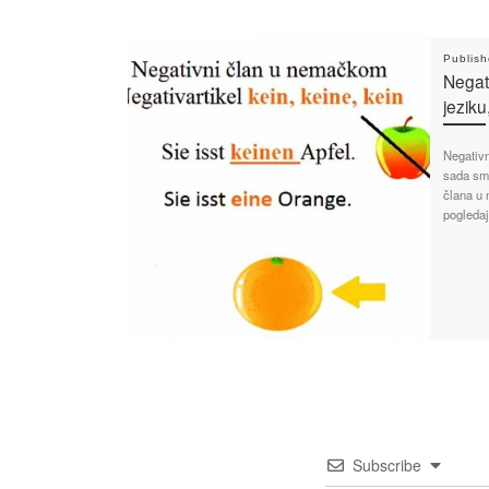
Publis
Negat
jeziku
Negativn
sada smo
člana u 
pogledaj
Subscribe