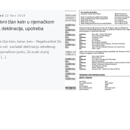
hed
22 Nov 2019
ivni član kein u njemačkom
, deklinacija, upotreba
i član kein, keine, kein – Negativartikel Do
 već savladali deklinaciju određenog
njemačkom jeziku. Za svaki slučaj
 […]