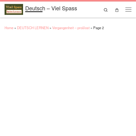
Deutsch – Viel Spass
Skip to content
Search
Men
Home
»
DEUTSCH LERNEN
»
Vergangenheit – prošlost
»
Page 2