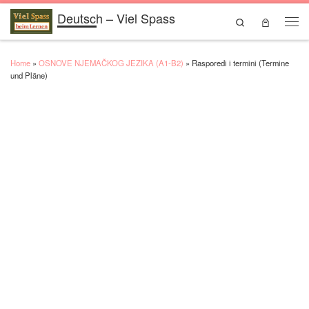
Deutsch – Viel Spass
Skip to content
Search
Men
Home
»
OSNOVE NJEMAČKOG JEZIKA (A1-B2)
»
Rasporedi i termini (Termine
und Pläne)