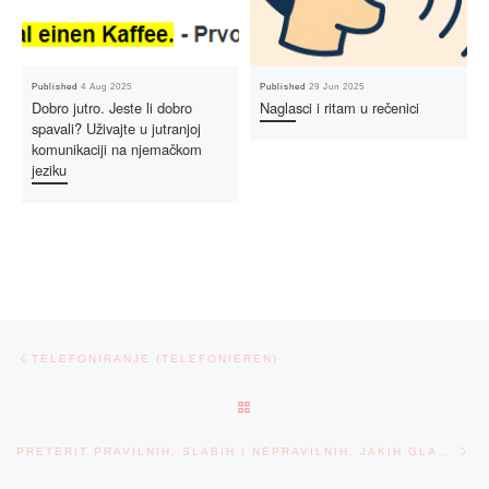
Published
4 Aug 2025
Published
29 Jun 2025
Dobro jutro. Jeste li dobro
Naglasci i ritam u rečenici
spavali? Uživajte u jutranjoj
komunikaciji na njemačkom
jeziku
Post navigation
Previous post
TELEFONIRANJE (TELEFONIEREN)
BACK TO POST LIST
Ne
PRETERIT PRAVILNIH, SLABIH I NEPRAVILNIH, JAKIH GLAGOLA – PRÄTERITUM, REGELMÄSSIGE VERBEN UND UNREGELMÄSSIGE VERBEN