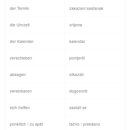
der Termin
zakazani sastanak
die Uhrzeit
vrijeme
der Kalender
kalendar
verschieben
pomjeriti
absagen
otkazati
vereinbaren
dogovoriti
sich treffen
sastati se
pünktlich / zu spät
tačno / prekasno