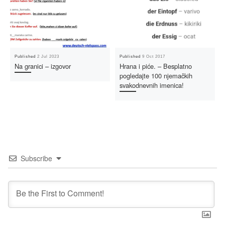
Published
2 Jul 2023
Published
9 Oct 2017
Na granici – izgovor
Hrana i piće. – Besplatno
pogledajte 100 njemačkih
svakodnevnih imenica!
Subscribe