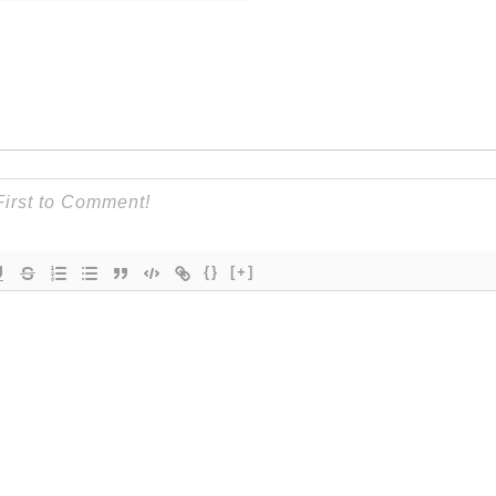
{}
[+]