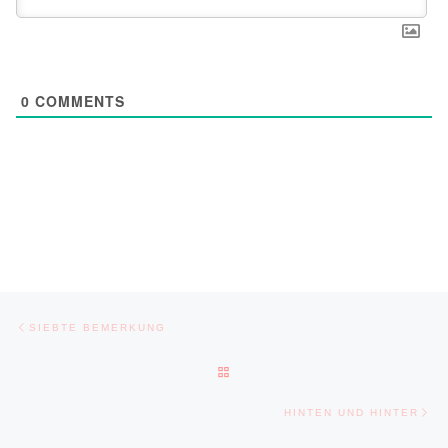
0
COMMENTS
Post navigation
Previous post
SIEBTE BEMERKUNG
BACK TO POST LIST
Ne
HINTEN UND HINTER