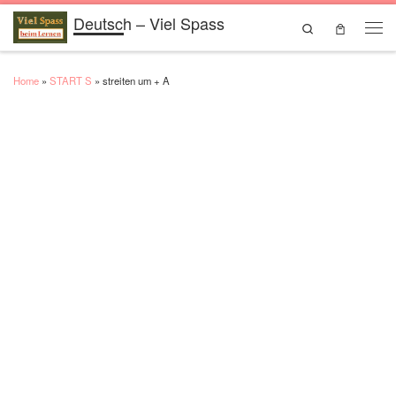
Deutsch – Viel Spass
Skip to content
Search
Men
Home
»
START S
»
streiten um + A