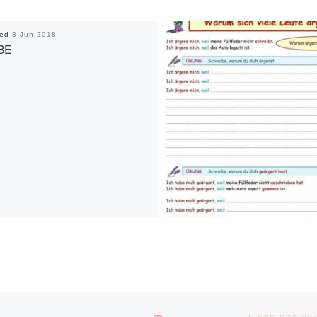
hed
3 Jun 2018
BE
BACK TO POST LIST