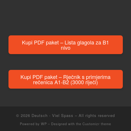
Kupi PDF paket – Lista glagola za B1
nivo
Kupi PDF paket – Rječnik s primjerima
rečenica A1-B2 (3000 riječi)
© 2026
Deutsch - Viel Spass
– All rights reserved
Powered by
WP
– Designed with the
Customizr theme