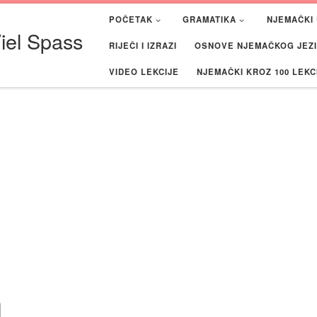
POČETAK
GRAMATIKA
NJEMAČKI 
iel Spass
RIJEČI I IZRAZI
OSNOVE NJEMAČKOG JEZIK
VIDEO LEKCIJE
NJEMAČKI KROZ 100 LEKC