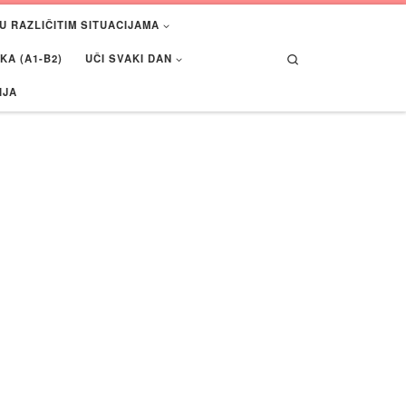
U RAZLIČITIM SITUACIJAMA
Search
A (A1-B2)
UČI SVAKI DAN
IJA