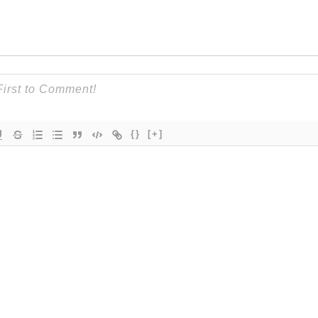
{}
[+]