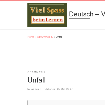
Skip to content
Deutsch – V
Home
»
GRAMMATIK
»
Unfall
GRAMMATIK
Unfall
by
admin
|
Published
15 Oct 2017