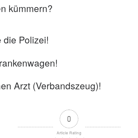
ten kümmern?
 die Polizei!
Krankenwagen!
nen Arzt (Verbandszeug)!
0
Article Rating