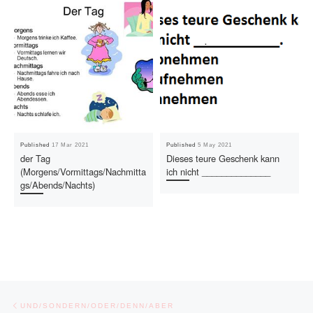
Published
17 Mar 2021
Published
5 May 2021
der Tag
Dieses teure Geschenk kann
(Morgens/Vormittags/Nachmitta
ich nicht ______________
gs/Abends/Nachts)
Post navigation
Previous post
UND/SONDERN/ODER/DENN/ABER