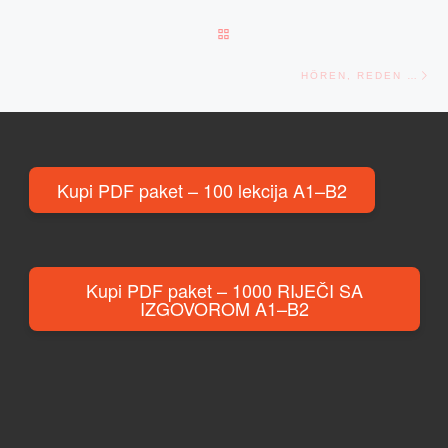
BACK TO POST LIST
Ne
HÖREN, REDEN …
Kupi PDF paket – 100 lekcija A1–B2
Kupi PDF paket – 1000 RIJEČI SA
IZGOVOROM A1–B2