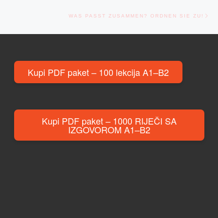
Ne
WAS PASST ZUSAMMEN? ORDNEN SIE ZU!
Kupi PDF paket – 100 lekcija A1–B2
Kupi PDF paket – 1000 RIJEČI SA
IZGOVOROM A1–B2