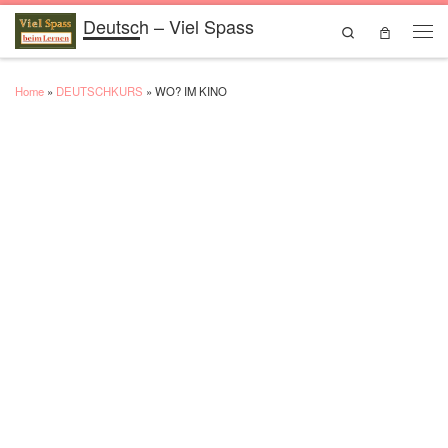
Deutsch – Viel Spass
Skip to content
Search
Men
Home
»
DEUTSCHKURS
»
WO? IM KINO