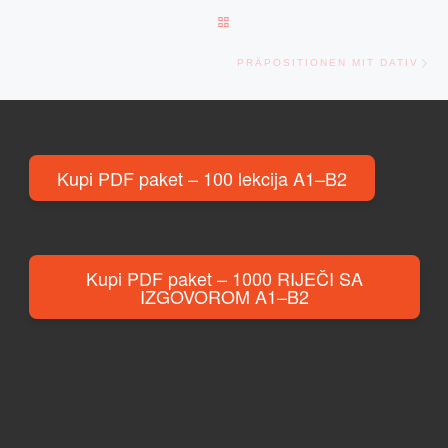
BACK TO POST LIST
Ne
PRÄPOSITIONEN MIT DATIV
Kupi PDF paket – 100 lekcija A1–B2
Kupi PDF paket – 1000 RIJEČI SA
IZGOVOROM A1–B2