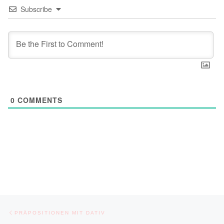
Subscribe
0
COMMENTS
Post navigation
Previous post
PRÄPOSITIONEN MIT DATIV