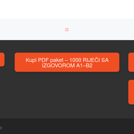
BACK TO POST LIST
Kupi PDF paket – 1000 RIJEČI SA
IZGOVOROM A1–B2
ed