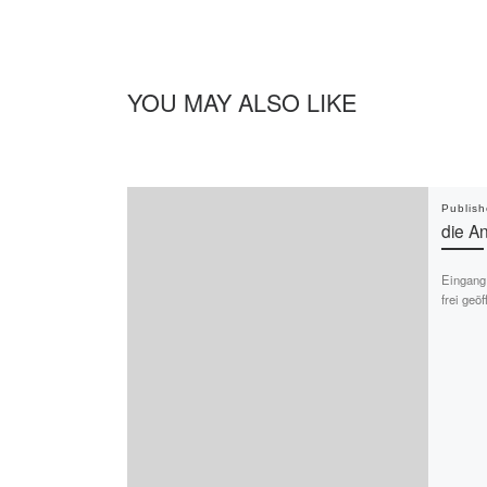
YOU MAY ALSO LIKE
Publis
die A
Eingang 
frei geö