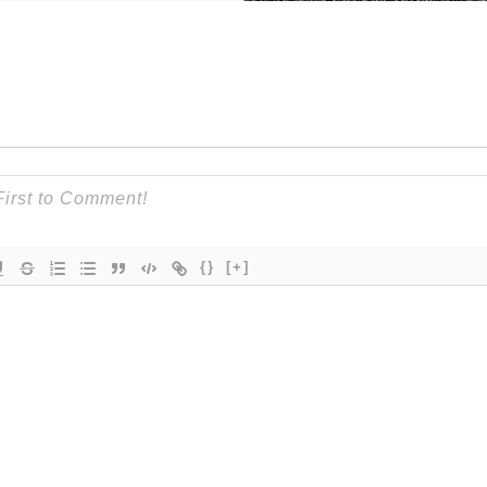
{}
[+]