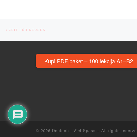
Post navigation
Previous post
ZEIT FÜR NEUSES
Kupi PDF paket – 100 lekcija A1–B2
© 2026
Deutsch - Viel Spass
– All rights reserv