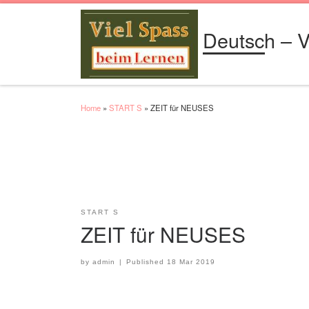
Skip to content
Deutsch – V
Home
»
START S
»
ZEIT für NEUSES
START S
ZEIT für NEUSES
by
admin
|
Published
18 Mar 2019