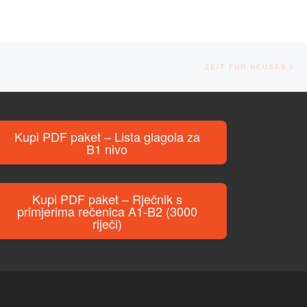
Ne
ZEIT FÜR NEUSES
Kupi PDF paket – Lista glagola za
B1 nivo
Kupi PDF paket – Rječnik s
primjerima rečenica A1-B2 (3000
riječi)