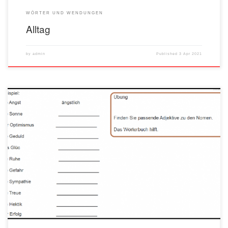
WÖRTER UND WENDUNGEN
Alltag
by
admin
Published
3 Apr 2021