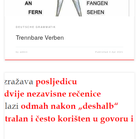
DEUTSCHE GRAMMATIK
Trennbare Verben
by
admin
Published
3 Apr 2021
Cilj lekcije: Naučiti kako koristiti deshalb za izražavanje uzročno-posljedičnog
odnosa Razumjeti strukturu rečenice sa dvije nezavisne rečenice Vježbati pravilnu
poziciju glagola nakon deshalb 1. Šta znači „deshalb“? „Deshalb“ znači: zato, zbog
toga, stoga, iz tog razloga. Koristi se kada želimo objasniti posljedicu neke radnje ili
stanja. Gramatika: dvije nezavisne rečenice […]