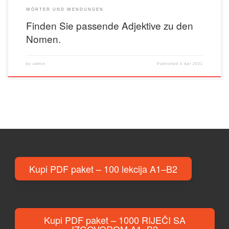
WÖRTER UND WENDUNGEN
Finden Sie passende Adjektive zu den
Nomen.
by
admin
Published
3 Apr 2021
Kupi PDF paket – 100 lekcija A1–B2
Kupi PDF paket – 1000 RIJEČI SA
IZGOVOROM A1–B2