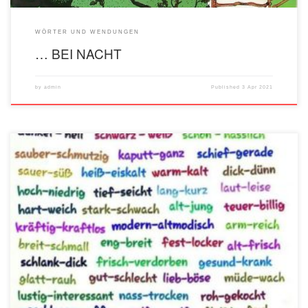
WÖRTER UND WENDUNGEN
… BEI NACHT
by
admin
Published
3 Apr 2021