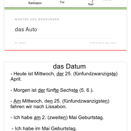
WÖRTER UND WENDUNGEN
das Auto
by
admin
Published
3 Apr 2021