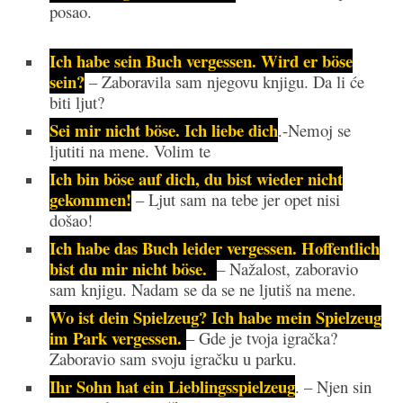
posao.
Ich habe sein Buch vergessen. Wird er böse
sein?
– Zaboravila sam njegovu knjigu. Da li će
biti ljut?
Sei mir nicht böse. Ich liebe dich
.-Nemoj se
ljutiti na mene. Volim te
Ich bin böse auf dich, du bist wieder nicht
gekommen!
– Ljut sam na tebe jer opet nisi
došao!
Ich habe das Buch leider vergessen. Hoffentlich
bist du mir nicht böse.
– Nažalost, zaboravio
sam knjigu. Nadam se da se ne ljutiš na mene.
Wo ist dein Spielzeug? Ich habe mein Spielzeug
im Park vergessen.
– Gde je tvoja igračka?
Zaboravio sam svoju igračku u parku.
Ihr Sohn hat ein Lieblingsspielzeug
. – Njen sin