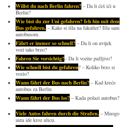
Willst du nach Berlin fahren?
– Da li ćeš ići u
Berlin?
Wie bist du zur Uni gefahren? Ich bin mit dem
Bus gefahren.
– Kako si išla na fakultet? Išla sam
autobusom.
Fährt er immer so schnell?
– Da li on uvijek
vozi tako brzo?
Fahren Sie vorsichtig?
– Da li vozite pažljivo?
Wie schnell bist du gefahren
? – Koliko brzo si
vozio?
Wann fährt der Bus nach Berlin?
– Kad kreće
autobus za Berlin
Wann fährt der Bus los?
– Kada polazi autobus?
Viele Autos fahren durch die Straßen.
– Mnogo
auta ide kroz ulicu.