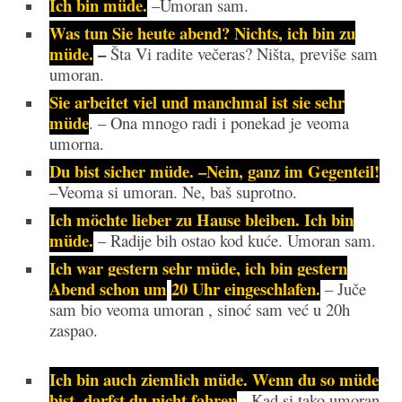
Ich bin müde.
–Umoran sam.
Was tun Sie heute abend? Nichts, ich bin zu
müde.
–
Šta Vi radite večeras? Ništa, previše sam
umoran.
Sie arbeitet viel und manchmal ist sie sehr
müde
. – Ona mnogo radi i ponekad je veoma
umorna.
Du bist sicher müde. –Nein, ganz im Gegenteil!
–Veoma si umoran. Ne, baš suprotno.
Ich möchte lieber zu Hause bleiben. Ich bin
müde.
– Radije bih ostao kod kuće. Umoran sam.
Ich war gestern sehr müde, ich bin gestern
Abend schon um
20 Uhr eingeschlafen.
– Juče
sam bio veoma umoran , sinoć sam već u 20h
zaspao.
Ich bin auch ziemlich müde. Wenn du so müde
bist, darfst du nicht fahr
en
.- Kad si tako umoran