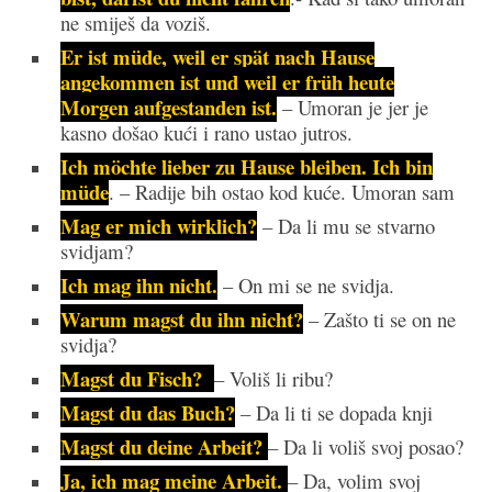
ne smiješ da voziš.
Er ist müde, weil er spät nach Hause
angekommen ist un
d weil er früh heute
Morgen aufgestanden ist.
– Umoran je jer je
kasno došao kući i rano ustao jutros.
Ich möchte lieber zu Hause bleiben. Ich bin
müde
. – Radije bih ostao kod kuće. Umoran sam
Mag er mich wirklich?
– Da li mu se stvarno
svidjam?
Ich mag ihn nicht.
– On mi se ne svidja.
Warum magst du ihn nicht?
– Zašto ti se on ne
svidja?
Magst du Fisch?
– Voliš li ribu?
Magst du das Buch?
– Da li ti se dopada knji
Magst du deine Arbeit?
– Da li voliš svoj posao?
Ja, ich mag meine Arbeit.
– Da, volim svoj