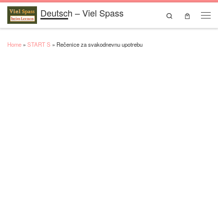
Deutsch – Viel Spass
Skip to content
Search
Men
Home
»
START S
»
Rečenice za svakodnevnu upotrebu