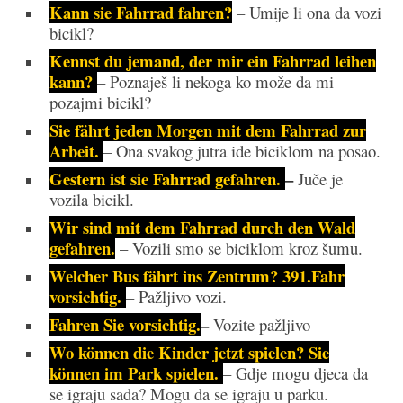
Kann sie Fahrrad fahren?
– Umije li ona da vozi
bicikl?
Kennst du jemand, der mir ein Fahrrad leihen
kann?
– Poznaješ li nekoga ko može da mi
pozajmi bicikl?
Sie fährt jeden Morgen mit dem Fahrrad zur
Arbeit.
– Ona svakog jutra ide biciklom na posao.
Gestern ist sie Fahrrad gefahren.
–
Juče je
vozila bicikl.
Wir sind mit dem Fahrrad durch den Wald
gefahren.
– Vozili smo se biciklom kroz šumu.
Welcher Bus fährt ins Zentrum? 391.Fahr
vorsichtig.
– Pažljivo vozi.
Fahren Sie vorsichtig.
–
Vozite pažljivo
Wo können die Kinder jetzt spielen? Sie
können im Park spielen.
– Gdje mogu djeca da
se igraju sada? Mogu da se igraju u parku.