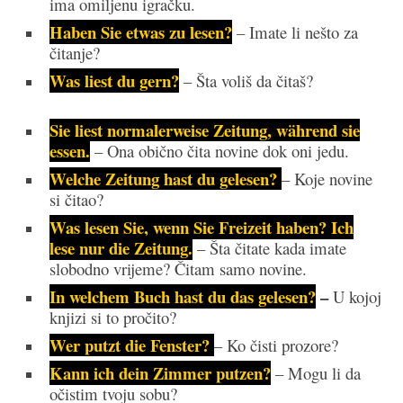
ima omiljenu igračku.
Haben Sie etwas zu lesen?
– Imate li nešto za
čitanje?
Was liest du gern?
– Šta voliš da čitaš?
Sie liest normalerweise Zeitung, während sie
essen.
– Ona obično čita novine dok oni jedu.
Welche Zeitung hast du gelesen?
– Koje novine
si čitao?
Was lesen Sie, wenn Sie Freizeit haben? Ich
lese nur die Zeitung.
– Šta čitate kada imate
slobodno vrijeme? Čitam samo novine.
In welchem Buch hast du das gelesen?
–
U kojoj
knjizi si to pročito?
Wer putzt die Fenster?
– Ko čisti prozore?
Kann ich dein Zimmer putzen?
– Mogu li da
očistim tvoju sobu?