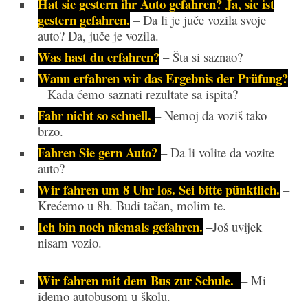
Hat sie gestern ihr Auto gefahren? Ja, sie ist
gestern gefahren.
– Da li je juče vozila svoje
auto? Da, juče je vozila.
Was hast du erfahren?
– Šta si saznao?
Wann erfahren wir das Ergebnis der Prüfung?
– Kada ćemo saznati rezultate sa ispita?
Fahr nicht so schnell.
– Nemoj da voziš tako
brzo.
Fahren Sie gern Auto?
– Da li volite da vozite
auto?
Wir fahren um 8 Uhr los. Sei bitte pünktlich.
–
Krećemo u 8h. Budi tačan, molim te.
Ich bin noch niemals gefahren.
–
Još uvijek
nisam vozio.
Wir fahren mit dem Bus zur Schule.
– Mi
idemo autobusom u školu.