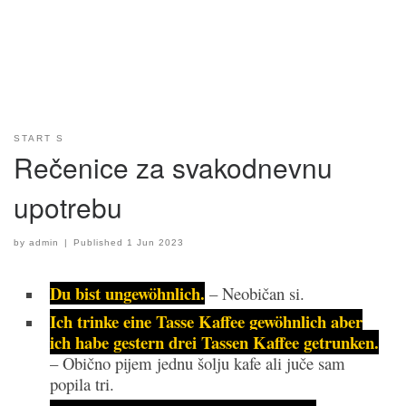
START S
Rečenice za svakodnevnu
upotrebu
by
admin
|
Published
1 Jun 2023
Du bist ungewöhnlich.
– Neobičan si.
Ich trinke eine Tasse Kaffee gewöhnlich aber
ich hab
e gestern drei Tassen Kaffee getrunken.
– Obično pijem jednu šolju kafe ali juče sam
popila tri.