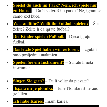
Spielst du auch im Park? Nein, ich spiele nur
zu Hause.
– Da li se igraš i u parku? Ne, igram se
samo kod kuće.
Was wolltihr? Wollt ihr Fußball spielen?
– Šta
želite? Želite li da igrate fudbal?
Die Kinder spielen Fußball.
– Djeca igraju
fudbal.
Das letzte Spiel haben wir verloren.
– Izgubili
smo posljednju utakmicu.
Spielen Sie ein Instrument?
– Svirate li neki
instrument.
Singen Sie gern?
– Da li volite da pjevate?
Ispala mi je plomba.
– Eine Plombe ist heraus
gefallen.
Ich habe Karies.
Imam karies.