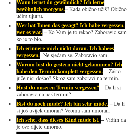
Wann lernst du gewöhnlich? Ich lerne
gewöhnlich morgens.
– Kada obično učiš? Obično
učim ujutru.
Wer hat Ihnen das gesagt? Ich habe vergessen,
wer es war.
– Ko Vam je to rekao? Zaboravio sam
ko je to bio.
Ich erinnere mich nicht daran. Ich habees
vergessen.
-Ne sjećam se. Zaboravio sam.
Warum bist du gestern nicht gekommen? Ich
habe den Term
in komplett vergessen.
– Zašto
juče nisi došao? Skroz sam zaboravi na termin.
Hast du unseren Termin vergessen?
– Da li si
zaboravio na naš termin?
Bist du noch müde? Ich bin sehr müde.
– Da li
si još uvijek umoran? Veoma sam umoran.
Ich sehe, dass dieses Kind müde ist.
–
Vidim da
je ovo dijete umorno.