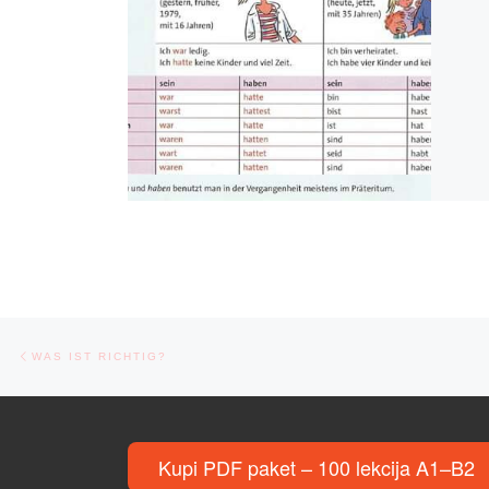
Post navigation
Previous post
WAS IST RICHTIG?
Kupi PDF paket – 100 lekcija A1–B2