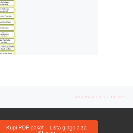
Ne
WAS MACHEN SIE GERN?
Kupi PDF paket – Lista glagola za
B1 nivo