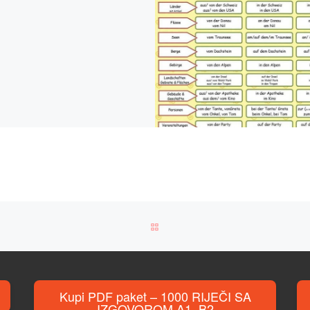
BACK TO POST LIST
Kupi PDF paket – 1000 RIJEČI SA
IZGOVOROM A1–B2