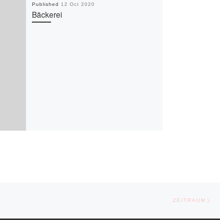
Published
12 Oct 2020
Bäckerei
Ne
ZEITRAUM