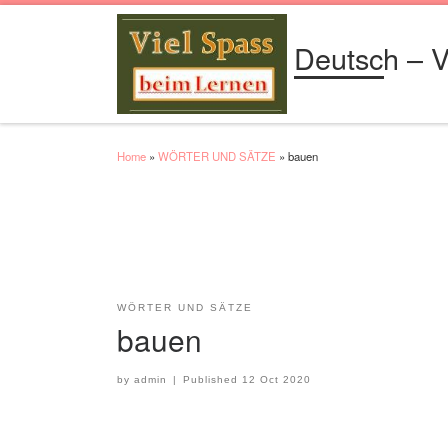
Skip to content
Deutsch – V
Home
»
WÖRTER UND SÄTZE
»
bauen
WÖRTER UND SÄTZE
bauen
by
admin
|
Published
12 Oct 2020