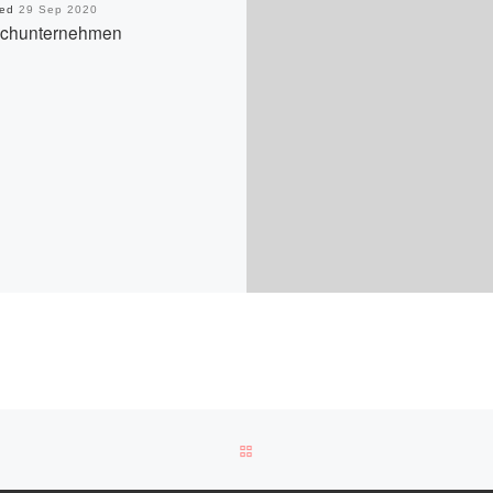
hed
29 Sep 2020
uchunternehmen
BACK TO POST LIST