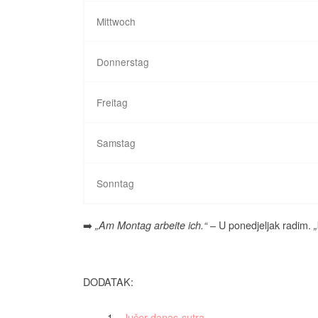
Mittwoch
Donnerstag
Freitag
Samstag
Sonntag
➡️
– U ponedjeljak radim.
„Am Montag arbeite ich.“
DODATAK:
Jučer-danas-sutra