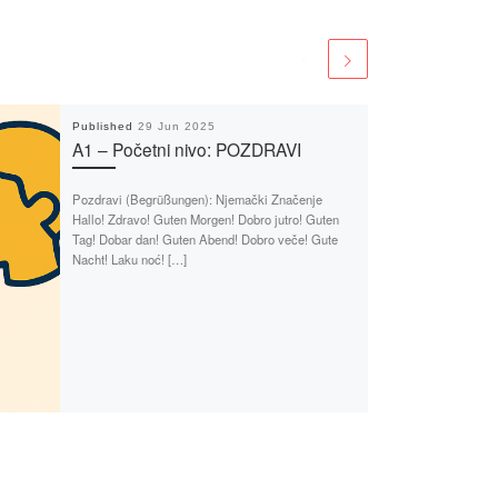
Published
29 Jun 2025
A1 – Početni nivo: POZDRAVI
Pozdravi (Begrüßungen): Njemački Značenje
Hallo! Zdravo! Guten Morgen! Dobro jutro! Guten
Tag! Dobar dan! Guten Abend! Dobro veče! Gute
Nacht! Laku noć! […]