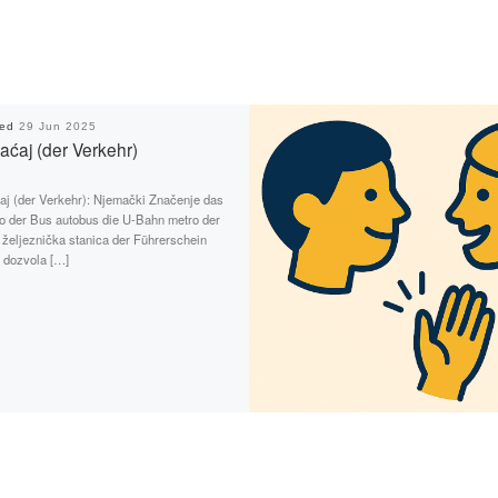
hed
29 Jun 2025
aćaj (der Verkehr)
aj (der Verkehr): Njemački Značenje das
o der Bus autobus die U-Bahn metro der
željeznička stanica der Führerschein
 dozvola […]