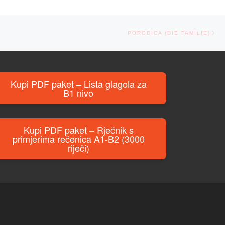
Ne
PORODICA (DIE FAMILIE)
Kupi PDF paket – Lista glagola za
B1 nivo
Kupi PDF paket – Rječnik s
primjerima rečenica A1-B2 (3000
riječi)