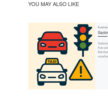
YOU MAY ALSO LIKE
Publis
Saobr
Saobrać
Auto aut
Bahnhof 
vozačka