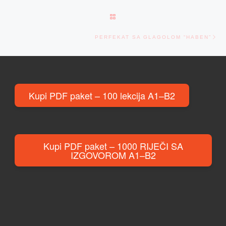
BACK TO POST LIST
Ne
PERFEKAT SA GLAGOLOM “HABEN”
Kupi PDF paket – 100 lekcija A1–B2
Kupi PDF paket – 1000 RIJEČI SA
IZGOVOROM A1–B2