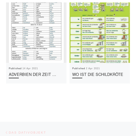
Published
14 Apr 2021
Published
2 Apr 2021
ADVERBIEN DER ZEIT …
WO IST DIE SCHILDKRÖTE
Post navigation
Previous post
DAS DATIVOBJEKT